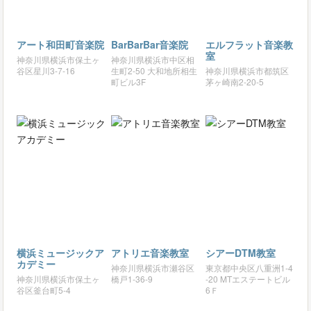
アート和田町音楽院
BarBarBar音楽院
エルフラット音楽教
室
神奈川県横浜市保土ヶ
神奈川県横浜市中区相
谷区星川3-7-16
生町2-50 大和地所相生
神奈川県横浜市都筑区
町ビル3F
茅ヶ崎南2-20-5
横浜ミュージックア
アトリエ音楽教室
シアーDTM教室
カデミー
神奈川県横浜市瀬谷区
東京都中央区八重洲1‐4
神奈川県横浜市保土ヶ
橋戸1-36-9
‐20 MTエステートビル
谷区釜台町5-4
6Ｆ