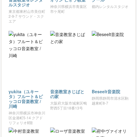
ルスタジオ
神奈川県横浜市青葉区
都内レンタルスタジオ
東京都東村山市美住町
市ケ尾町
2-9-7 サウンド・スク
エア
yukita（ユキー
音楽教室きじばと
Beseelt音楽院
タ）フルート＆ピ
の家
静岡県静岡市清水区駒
ッコロ音楽教室 /
大阪府大阪市城東区鴫
越東町8-7
川崎
野西5丁目18番13号
神奈川県横浜市神奈川
区金港町5-14 クアド
リフォリオ8階