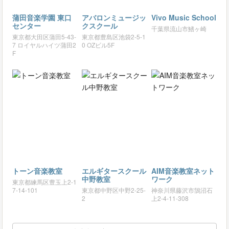
蒲田音楽学園 東口
アバロンミュージッ
Vivo Music School
センター
クスクール
千葉県流山市鰭ヶ崎
東京都大田区蒲田5-43-
東京都豊島区池袋2-5-1
7 ロイヤルハイツ蒲田2
0 OZビル5F
F
トーン音楽教室
エルギタースクール
AIM音楽教室ネット
中野教室
ワーク
東京都練馬区豊玉上2-1
7-14-101
東京都中野区中野2-25-
神奈川県藤沢市鵠沼石
2
上2-4-11-308