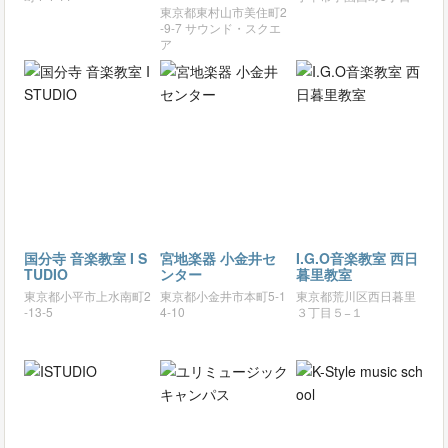
東京都東村山市美住町2
-9-7 サウンド・スクエ
ア
国分寺 音楽教室 I S
宮地楽器 小金井セ
I.G.O音楽教室 西日
TUDIO
ンター
暮里教室
東京都小平市上水南町2
東京都小金井市本町5-1
東京都荒川区西日暮里
-13-5
4-10
３丁目５−１