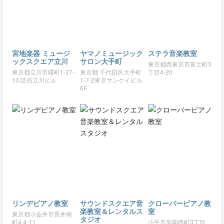
宮地楽器 ミュージ
ヤマノミュージック
ステラ音楽教室
ックスクエア立川
サロン大手町
東京都西東京市富士町3
東京都立川市曙町1-27-
東京都 千代田区大手町
丁目4-20
10 読売立川ビル
1-7-2東京サンケイビル
6F
リンデピアノ教室
サウンドスクエア音
クローバーピアノ教
楽教室＆レンタルス
室
東京都小金井市貫井南
タジオ
町4-4-11
小平市学園西町3丁目