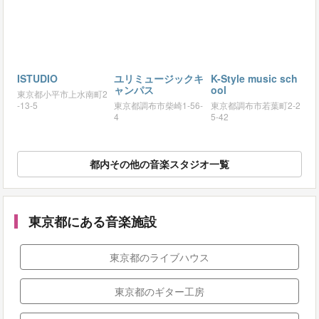
ISTUDIO
ユリミュージックキ
K-Style music sch
ャンパス
ool
東京都小平市上水南町2
-13-5
東京都調布市柴崎1-56-
東京都調布市若葉町2-2
4
5-42
都内その他の音楽スタジオ一覧
東京都にある音楽施設
東京都のライブハウス
東京都のギター工房