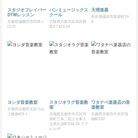
スタジオフレイバー
バンミュージックス
天理楽器
DTMレッスン
クール
奈良県橿原市新賀町19
京都府城陽市寺田西ノ
大阪府大阪市此花区酉
4
口10
島3丁目3-24
ヨシダ音楽教室
スタジオラグ音楽教
ワタナベ楽器店の音
室
楽教室
京都府京都市北区小山
上板倉町8-1
京都府京都市中京区河
京都府京都市中京区指
原町三条二筋上る東入
物町332
る恵比須町534-25 ラグ
ビル1F