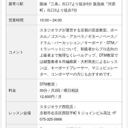
最寄り駅
阪線『三条』出口7より徒歩5分 阪急線『河原
町』出口3より徒歩7分
営業時間
10:00～24:00
スタジオラグが運営する京都の音楽教室。ボー
カル／ゴスペル・アカペラ／ギター／ベース／
ドラム・パーカッション／キーボード・DTM／
トランペットについて、初級者からプロ志向の
コメント
上級者まで無理なくレベルアップ。DTM教室で
は鍵盤奏者＆作編曲家・大村篤史によるレッス
ンは、キーボードプレーヤー、マニュピュレー
ター、コンポーザーの方にもおすすめです。
DTM教室：
料金
50分 / 月2回 / 曜日相談
12,600円 / 月
スタジオラグ西院店：
レッスン会場
京都市右京区西院平町 5 ジョインビル高辻 1F
075-325-5666